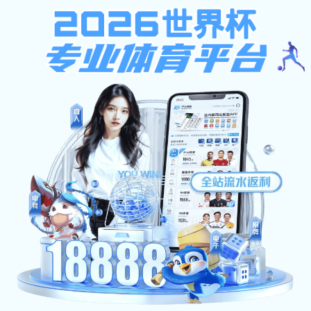
注册入口
移动端易游体育，畅享体育直播体验
覆盖全球热门赛事，集成实时比分、互动社区、深度数据分
析等核心功能
App Store 下载
Google Play 获取