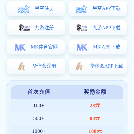
智能分析
结合大数据与趋势洞察，带来更深入的赛事理解。
版本更新记录 · 按时间分组查看
每次更新内容一目了然，易游体育不断打磨细节，提升体
验。