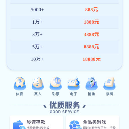
2025 年
v6.3.0 · 2025年10月
推出多端数据同步，浏览记录与个性设置跨设备共享。
智能推荐系统优化，结合易游体育平台用户行为自动适配内
容。
新增教学专栏，视频+图文讲解提升新用户上手效率。
小屏设备适配更新，界面展示更清晰。
v6.2.0 · 2025年8月
新增实时关注榜单，便于掌握高热度赛事。
用户成长系统上线，等级机制展示更直观。
夜间模式优化，适配易游体育-易游(中国)-易游(中国)用户常用
系统设置。
筛选条件优化，支持联赛快速定位。
v6.1.3 · 2025年6月