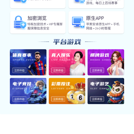
重要转变。
2、李根的职业生涯
李根作为中国篮球界的一位老将，自2009年进入CBA
以来，一直活跃在赛场上。他曾效力于多个俱乐部，
并且赢得过诸多荣誉，包括CBA总冠军。这些成就不
仅体现了他的技术水平，更展示了他对篮球运动深厚
的热爱与执着。
在职业生涯中，李根始终保持着高度自律。他时常利
用闲暇时间进行体能训练，不断提升自己的竞技状
态。同时，他也非常注重饮食控制，通过合理规划饮
食来保障身体健康。这种生活习惯使得他即使在竞争
激烈的环境中也能维持良好的状态。