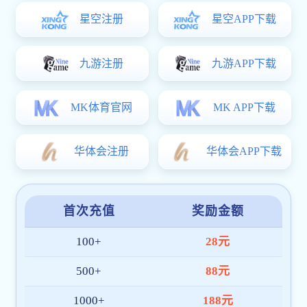
贺希宁与李根的职业生涯交织，展现了两位篮球运动
员在自律与努力下实现逆袭的励志故事。贺希宁作为
年轻球员，以强烈的自律精神和不懈的追求，逐渐在
职业生涯中崭露头角；而李根则凭借丰富的经验和对
篮球事业的热爱，在赛场上依旧保持着高水准的表
现。本文将从四个方面深入探讨两位球员如何通过自
律成就逆袭之路，包括他们的发展历程、相互影响、
训练方式以及职业态度等，从而反映出在竞争激烈的
体育领域，自律是多么重要的一种品质。
1、贺希宁的发展历程
贺希宁出生于1996年，是中国篮球界一颗冉冉升起的