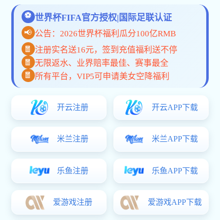
贺希宁与李根的职业生涯交织
自律成就逆袭之路
2026-07-07 04:56
44 次阅读
首页
/
体育报道